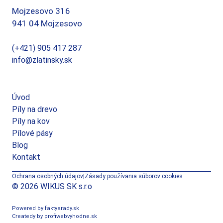
Mojzesovo 316
941 04 Mojzesovo
(+421) 905 417 287
info@zlatinsky.sk
Úvod
Píly na drevo
Píly na kov
Pílové pásy
Blog
Kontakt
Ochrana osobných údajov
|
Zásady používania súborov cookies
© 2026 WIKUS SK s.r.o
Powered by faktyarady.sk
Createdy by profiwebvyhodne.sk