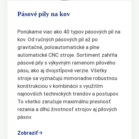
Pásové píly na kov
Ponúkame viac ako 40 typov pásových píl na
kov. Od ručných pásových píl až po
gravitačné, poloautomatické a plne
automatické CNC stroje. Sortiment zahŕňa
pásové píly s výkyvným ramenom pílového
pásu, ako aj dvojstĺpové verzie. Všetky
stroje sa vyznačujú mimoriadne robustnou
konštrukciou v kombinácii s využitím
najnovších technických trendov a postupov.
To všetko zaručuje maximálnu presnosť
rezania a dlhú životnosť strojov aj pílových
pásov.
Zobraziť