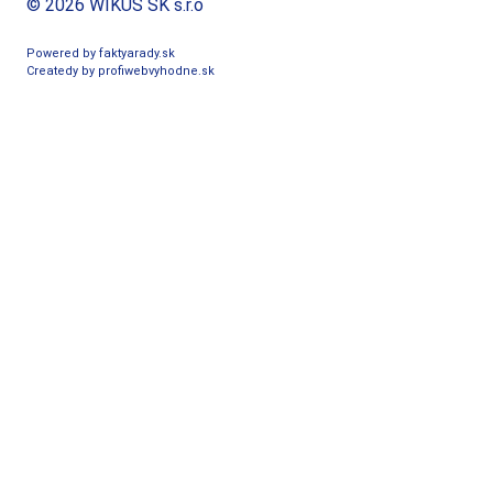
© 2026 WIKUS SK s.r.o
Powered by faktyarady.sk
Createdy by profiwebvyhodne.sk