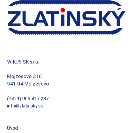
WIKUS SK s.r.o.
Mojzesovo 316
941 04 Mojzesovo
(+421) 905 417 287
info@zlatinsky.sk
Úvod