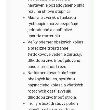
nastavenie požadovaného uhla
rezu na uhlové stupnici.
Masívne zverák s funkciou
rýchloupínania zabezpečuje
jednoduché a spoľahlivé
upnutie materiálu.
Veľký priemer obežných kolies
a precízne trojstranné
tvrdokovové vedenie zaručujú
dlhodobú životnosť pílového
pásu a presnosť rezu.
Naddimenzované uloženie
obežných kolies, systému
napínacieho kolesa a všetkých
rotačných častí zvyšujú
dlhodobú životnosť stroja.
Tichý a bezúdržbový pohon
pílového pásu je zaistený