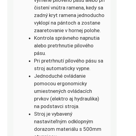
výmene pílového pásu alebo pri
čistení vnútra ramena, kedy sa
zadný kryt ramena jednoducho
vyklopí na pántoch a zostane
zaaretovanie v hornej polohe.
Kontrola správneho napnutia
alebo pretrhnutie pílového
pásu.
Pri pretrhnutí pílového pásu sa
stroj automaticky vypne.
Jednoduché ovládanie
pomocou ergonomicky
umiestnených ovládacích
prvkov (elektro aj hydraulika)
na podstavci stroja.
Stroj je vybavený
nastaviteľným odklopným
dorazom materiálu s 500mm