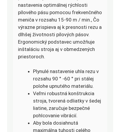
nastavenia optimálnej rýchlosti
pílového pásu pomocou frekvenčného
meniča v rozsahu 15-90 m / min., Čo
výrazne prispieva aj k presnosti rezu a
dlhšej životnosti pílových pásov.
Ergonomický podstavec umožňuje
inštaláciu stroja aj v obmedzených
priestoroch.
Plynulé nastavenie uhla rezu v
rozsahu 90 ° -60 ° pri stálej
polohe upnutého materiálu.
Veľmi robustná konštrukcia
stroja, tvorená odliatky v šedej
liatine, zaručuje bezpečné
pohlcovanie vibrácií.
Aby bola dosiahnutá
maximálna tuhosti celého