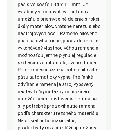
pás s veľkosťou 34 x 1,1 mm. Je
vyrábaný v mnohých variantoch a
umožňuje priemyselné delenie širokej
škály materiálov, vrátane nerezu alebo
nástrojových ocelí. Rameno pílového
pásu sa dvíha ručne, posuv do rezu je
vykonávaný vlastnou váhou ramena a
možnosťou jemné plynulej regulácie
škrtiacim ventilom olejového tlmiča.
Po dokončení rezu sa pohon pílového
pásu automaticky vypne. Pre ľahké
zdvíhanie ramena je stroj vybavený
nastaviteľnými ťažnými pružinami,
umožňujúcimi nastavenie optimálnej
sily potrebné pre zdvihnutie ramena
podľa charakteru rezaného materiálu.
Na dosiahnutie maximálnej
produktivity rezania slúži aj možnosť