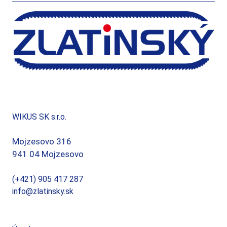
WIKUS SK s.r.o.
Mojzesovo 316
941 04 Mojzesovo
(+421) 905 417 287
info@zlatinsky.sk