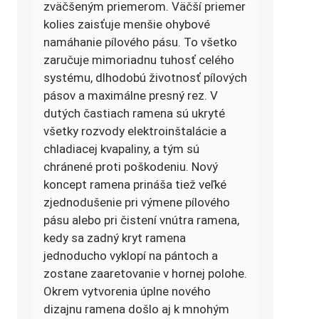
zväčšeným priemerom. Väčší priemer
kolies zaisťuje menšie ohybové
namáhanie pílového pásu. To všetko
zaručuje mimoriadnu tuhosť celého
systému, dlhodobú životnosť pílových
pásov a maximálne presný rez. V
dutých častiach ramena sú ukryté
všetky rozvody elektroinštalácie a
chladiacej kvapaliny, a tým sú
chránené proti poškodeniu. Nový
koncept ramena prináša tiež veľké
zjednodušenie pri výmene pílového
pásu alebo pri čistení vnútra ramena,
kedy sa zadný kryt ramena
jednoducho vyklopí na pántoch a
zostane zaaretovanie v hornej polohe.
Okrem vytvorenia úplne nového
dizajnu ramena došlo aj k mnohým