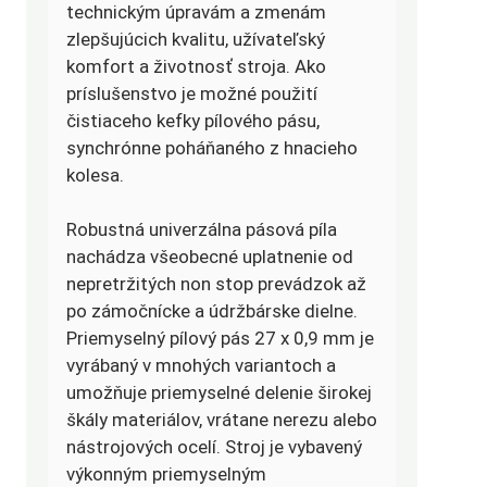
technickým úpravám a zmenám
zlepšujúcich kvalitu, užívateľský
komfort a životnosť stroja. Ako
príslušenstvo je možné použití
čistiaceho kefky pílového pásu,
synchrónne poháňaného z hnacieho
kolesa.
Robustná univerzálna pásová píla
nachádza všeobecné uplatnenie od
nepretržitých non stop prevádzok až
po zámočnícke a údržbárske dielne.
Priemyselný pílový pás 27 x 0,9 mm je
vyrábaný v mnohých variantoch a
umožňuje priemyselné delenie širokej
škály materiálov, vrátane nerezu alebo
nástrojových ocelí. Stroj je vybavený
výkonným priemyselným