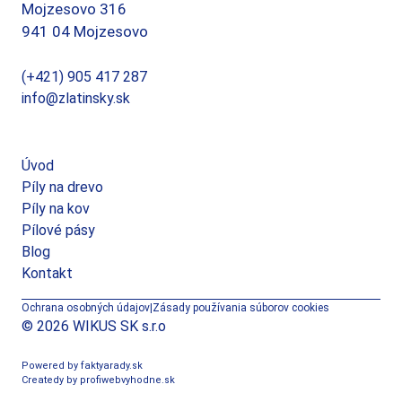
Mojzesovo 316
941 04 Mojzesovo
(+421) 905 417 287
info@zlatinsky.sk
Úvod
Píly na drevo
Píly na kov
Pílové pásy
Blog
Kontakt
Ochrana osobných údajov
|
Zásady používania súborov cookies
© 2026 WIKUS SK s.r.o
Powered by faktyarady.sk
Createdy by profiwebvyhodne.sk