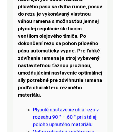
pílového pásu sa dvíha ručne, posuv
do rezu je vykonávaný vlastnou
váhou ramena s možnosťou jemnej
plynulej regulácie škrtiacim
ventilom olejového tlmiča. Po
dokončení rezu sa pohon pílového
pásu automaticky vypne. Pre ľahké
zdvíhanie ramena je stroj vybavený
nastaviteľnou ťažnou pružinou,
umožňujúcimi nastavenie optimálnej
sily potrebné pre zdvihnutie ramena
podľa charakteru rezaného
materiálu.
Plynulé nastavenie uhla rezu v
rozsahu 90 ° – 60 ° pri stálej
polohe upnutého materiálu.
Veľmi robustná konštrukcia