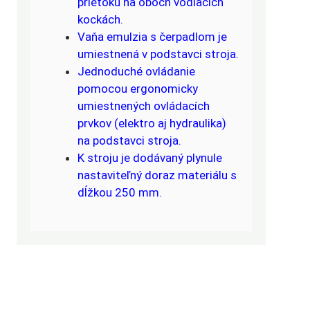
prietoku na oboch vodiacich
kockách.
Vaňa emulzia s čerpadlom je
umiestnená v podstavci stroja.
Jednoduché ovládanie
pomocou ergonomicky
umiestnených ovládacích
prvkov (elektro aj hydraulika)
na podstavci stroja.
K stroju je dodávaný plynule
nastaviteľný doraz materiálu s
dĺžkou 250 mm.