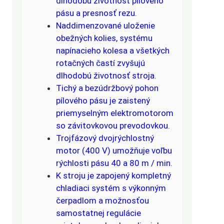
dlhodobú životnosť pílového
pásu a presnosť rezu.
Naddimenzované uloženie
obežných kolies, systému
napínacieho kolesa a všetkých
rotačných častí zvyšujú
dlhodobú životnosť stroja.
Tichý a bezúdržbový pohon
pílového pásu je zaistený
priemyselným elektromotorom
so závitovkovou prevodovkou.
Trojfázový dvojrýchlostný
motor (400 V) umožňuje voľbu
rýchlosti pásu 40 a 80 m / min.
K stroju je zapojený kompletný
chladiaci systém s výkonným
čerpadlom a možnosťou
samostatnej regulácie